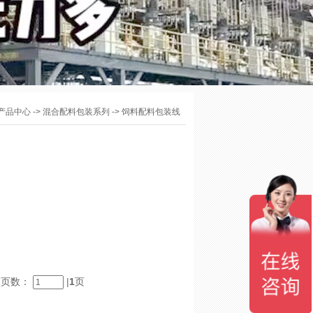
产品中心
->
混合配料包装系列
->
饲料配料包装线
} 页数：
|
1
页